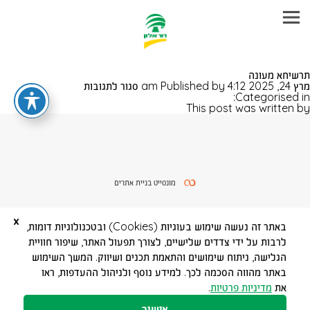
עבר
תרשיחא מעונה
היר
על
מרץ 24, 2025 4:12 am
Published by
סגור לתגובות
תוכן
תרשיחא
Categorised in:
ראשי
מעונה
This post was written by
מונסייט בניית אתרים
x
באתר זה נעשה שימוש בעוגיות (Cookies) ובטכנולוגיות דומות,
לרבות על ידי צדדים שלישיים, לצורך תפעול האתר, שיפור חוויית
הגלישה, ניתוח שימושים והתאמת תכנים ושיווק. המשך השימוש
באתר מהווה הסכמה לכך. למידע נוסף ולניהול ההעדפות, ראו
את
מדיניות פרטיות
.
אישור