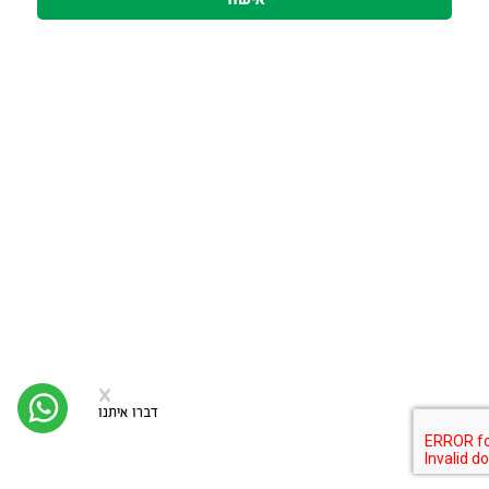
סגירה
x
יצי
קש
דברו איתנו