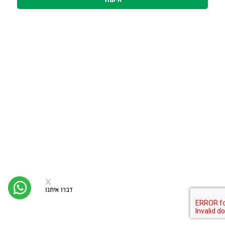
סגירה
x
יצי
קש
דברו איתנו