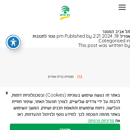
עבר
תל אביב המסגר
היר
על
אפריל 18, 2024 2:21 pm
Published by
סגור לתגובות
תוכן
תל
Categorised in:
ראשי
אביב
This post was written by
המסגר
מונסייט בניית אתרים
x
באתר זה נעשה שימוש בעוגיות (Cookies) ובטכנולוגיות דומות,
לרבות על ידי צדדים שלישיים, לצורך תפעול האתר, שיפור חוויית
הגלישה, ניתוח שימושים והתאמת תכנים ושיווק. המשך השימוש
באתר מהווה הסכמה לכך. למידע נוסף ולניהול ההעדפות, ראו
את
מדיניות פרטיות
.
אישור