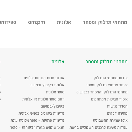
מתחמי תדלוק ומסחר
אלונית
am:pm
ספידומט
מתחמי תדלוק ומסחר
אלונית
ס
אודות מתחמי התדלוק
אודות חנות הנוחות אלונית
א
איתור מתחמי תדלוק ומסחר
אלונית בקיבוץ ובמושב
ש
מתחמי התדלוק והמסחר בכביש 6
סופר אלונית
ס
איסוף חבילות ממתחמים
ייזום סופר אלונית או אלונית
ס
הסדרי נגישות
בקיבוץ/במושב
מחירון דלקים
מדיניות ביטולים בסניפי אלונית
אופן שמירת החשבונית
מדיניות פרטיות – סופר אלונית עינת
עמדות טעינה לרכבים חשמליים ברשת
תנאי שימוש מועדון לקוחות – סופר