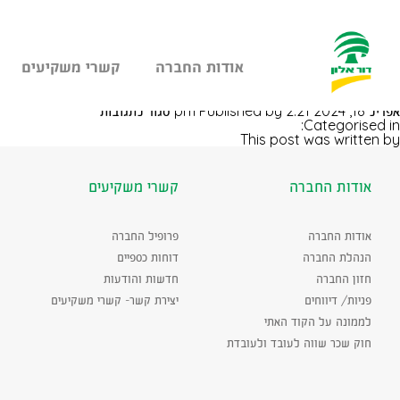
אודות החברה
קשרי משקיעים
עבר
רעננה רקפת
היר
על
אפריל 18, 2024 2:21 pm
Published by
סגור לתגובות
תוכן
רעננה
Categorised in:
ראשי
רקפת
This post was written by
אודות החברה
קשרי משקיעים
אודות החברה
פרופיל החברה
הנהלת החברה
דוחות כספיים
חזון החברה
חדשות והודעות
פניות/ דיווחים
יצירת קשר- קשרי משקיעים
לממונה על הקוד האתי
חוק שכר שווה לעובד ולעובדת