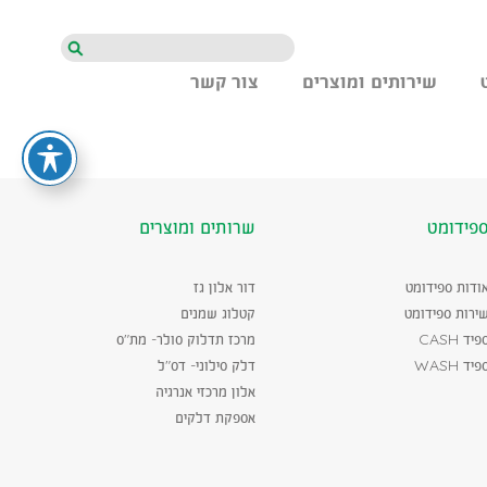
חיפוש
שירותים ומוצרים
צור קשר
פידומט
שרותים ומוצרים
ודות ספידומט
דור אלון גז
ירות ספידומט
קטלוג שמנים
פיד CASH
מרכז תדלוק סולר- מת"ס
פיד WASH
דלק סילוני- דס"ל
אלון מרכזי אנרגיה
אספקת דלקים