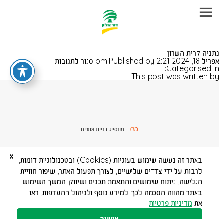
עבר
נתניה קרית השרון
היר
על
אפריל 18, 2024 2:21 pm
Published by
סגור לתגובות
תוכן
נתניה
Categorised in:
ראשי
קרית
This post was written by
השרון
מונסייט בניית אתרים
x
באתר זה נעשה שימוש בעוגיות (Cookies) ובטכנולוגיות דומות,
לרבות על ידי צדדים שלישיים, לצורך תפעול האתר, שיפור חוויית
הגלישה, ניתוח שימושים והתאמת תכנים ושיווק. המשך השימוש
באתר מהווה הסכמה לכך. למידע נוסף ולניהול ההעדפות, ראו
את
מדיניות פרטיות
.
אישור