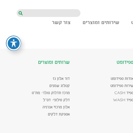
חיפוש
שירותים ומוצרים
צור קשר
פידומט
שרותים ומוצרים
ודות ספידומט
דור אלון גז
ירות ספידומט
קטלוג שמנים
פיד CASH
מרכז תדלוק סולר- מת"ס
פיד WASH
דלק סילוני- דס"ל
אלון מרכזי אנרגיה
אספקת דלקים