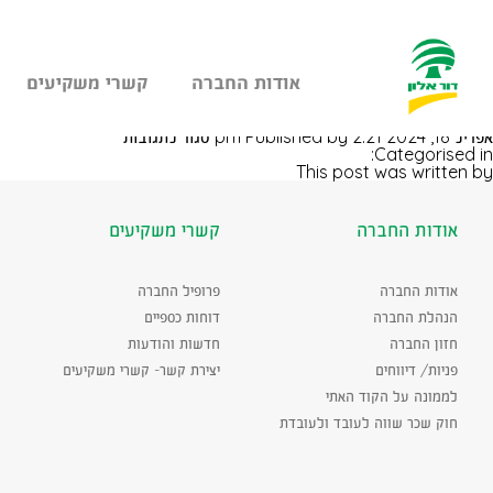
אודות החברה
קשרי משקיעים
עבר
קרית אתא מרכז
היר
על
אפריל 18, 2024 2:21 pm
Published by
סגור לתגובות
תוכן
קרית
Categorised in:
ראשי
אתא
This post was written by
מרכז
אודות החברה
קשרי משקיעים
אודות החברה
פרופיל החברה
הנהלת החברה
דוחות כספיים
חזון החברה
חדשות והודעות
פניות/ דיווחים
יצירת קשר- קשרי משקיעים
לממונה על הקוד האתי
חוק שכר שווה לעובד ולעובדת