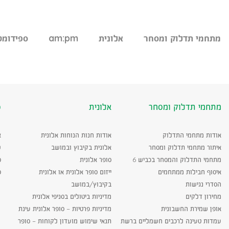
מתחמי תדלוק ומסחר
אלונית
am:pm
ספידומט
מתחמי תדלוק ומסחר
אלונית
ס
אודות מתחמי התדלוק
אודות חנות הנוחות אלונית
א
איתור מתחמי תדלוק ומסחר
אלונית בקיבוץ ובמושב
ש
מתחמי התדלוק והמסחר בכביש 6
סופר אלונית
ס
איסוף חבילות ממתחמים
ייזום סופר אלונית או אלונית
ס
הסדרי נגישות
בקיבוץ/במושב
מחירון דלקים
מדיניות ביטולים בסניפי אלונית
אופן שמירת החשבונית
מדיניות פרטיות – סופר אלונית עינת
עמדות טעינה לרכבים חשמליים ברשת
תנאי שימוש מועדון לקוחות – סופר