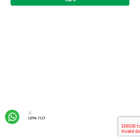
סגירה
x
יצי
קש
דברו איתנו