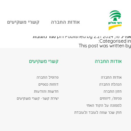
אודות החברה
קשרי משקיעים
עבר
עפולה קניון
היר
על
אפריל 18, 2024 2:21 pm
Published by
סגור לתגובות
תוכן
עפולה
Categorised in:
ראשי
קניון
This post was written by
אודות החברה
קשרי משקיעים
אודות החברה
פרופיל החברה
הנהלת החברה
דוחות כספיים
חזון החברה
חדשות והודעות
פניות/ דיווחים
יצירת קשר- קשרי משקיעים
לממונה על הקוד האתי
חוק שכר שווה לעובד ולעובדת