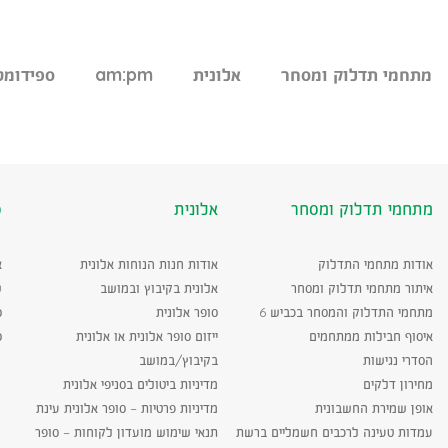
מתחמי תדלוק ומסחר
אלונית
am:pm
ספידומט
מתחמי תדלוק ומסחר
אלונית
ס
אודות מתחמי התדלוק
אודות חנות הנוחות אלונית
א
איתור מתחמי תדלוק ומסחר
אלונית בקיבוץ ובמושב
ש
מתחמי התדלוק והמסחר בכביש 6
סופר אלונית
ס
איסוף חבילות ממתחמים
ייזום סופר אלונית או אלונית
ס
הסדרי נגישות
בקיבוץ/במושב
מחירון דלקים
מדיניות ביטולים בסניפי אלונית
אופן שמירת החשבונית
מדיניות פרטיות – סופר אלונית עינת
עמדות טעינה לרכבים חשמליים ברשת
תנאי שימוש מועדון לקוחות – סופר