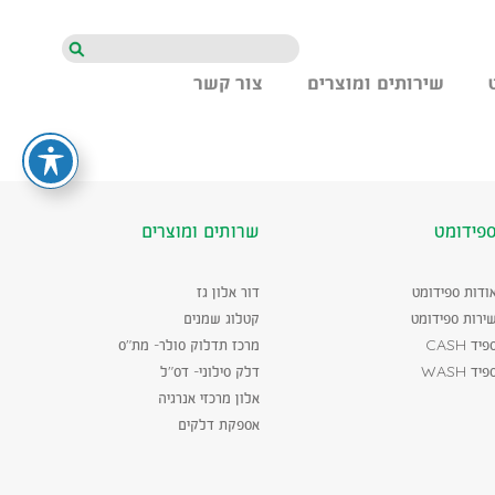
חיפוש
שירותים ומוצרים
צור קשר
פידומט
שרותים ומוצרים
ודות ספידומט
דור אלון גז
ירות ספידומט
קטלוג שמנים
פיד CASH
מרכז תדלוק סולר- מת"ס
פיד WASH
דלק סילוני- דס"ל
אלון מרכזי אנרגיה
אספקת דלקים