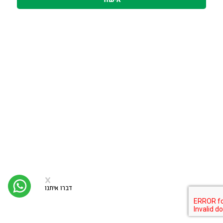
סגירה
x
יצי
קש
דברו איתנו