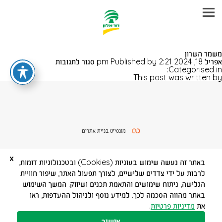
עבר
משמר השרון
היר
על
אפריל 18, 2024 2:21 pm
Published by
סגור לתגובות
תוכן
משמר
Categorised in:
ראשי
השרון
This post was written by
מונסייט בניית אתרים
x
באתר זה נעשה שימוש בעוגיות (Cookies) ובטכנולוגיות דומות,
לרבות על ידי צדדים שלישיים, לצורך תפעול האתר, שיפור חוויית
הגלישה, ניתוח שימושים והתאמת תכנים ושיווק. המשך השימוש
באתר מהווה הסכמה לכך. למידע נוסף ולניהול ההעדפות, ראו
את
מדיניות פרטיות
.
אישור