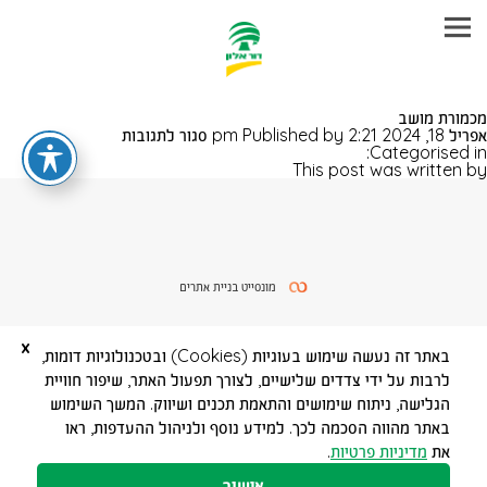
עבר
מכמורת מושב
היר
על
אפריל 18, 2024 2:21 pm
Published by
סגור לתגובות
תוכן
מכמורת
Categorised in:
ראשי
מושב
This post was written by
מונסייט בניית אתרים
x
באתר זה נעשה שימוש בעוגיות (Cookies) ובטכנולוגיות דומות,
לרבות על ידי צדדים שלישיים, לצורך תפעול האתר, שיפור חוויית
הגלישה, ניתוח שימושים והתאמת תכנים ושיווק. המשך השימוש
באתר מהווה הסכמה לכך. למידע נוסף ולניהול ההעדפות, ראו
את
מדיניות פרטיות
.
אישור