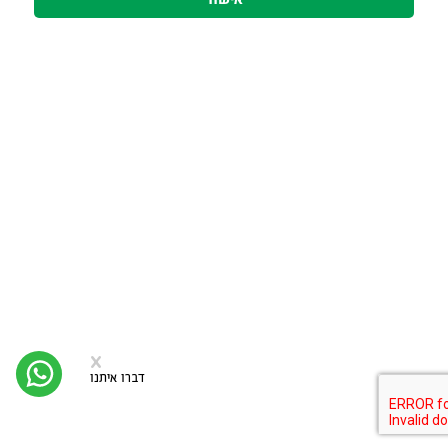
סגירה
x
יצי
קש
דברו איתנו