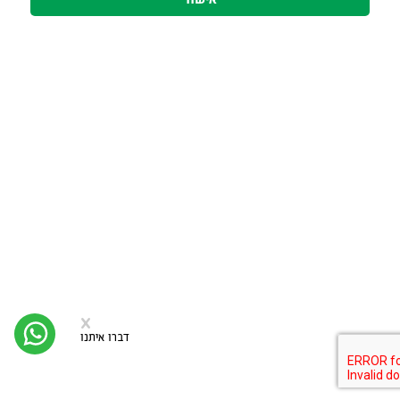
סגירה
x
יצי
קש
דברו איתנו