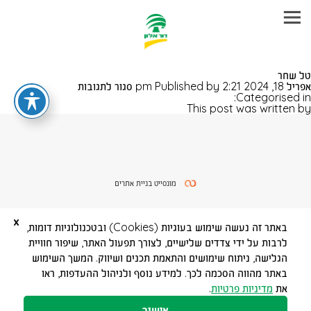
עבר
טל שחר
היר
על
אפריל 18, 2024 2:21 pm
Published by
סגור לתגובות
תוכן
טל
Categorised in:
ראשי
שחר
This post was written by
מונסייט בניית אתרים
x
באתר זה נעשה שימוש בעוגיות (Cookies) ובטכנולוגיות דומות,
לרבות על ידי צדדים שלישיים, לצורך תפעול האתר, שיפור חוויית
הגלישה, ניתוח שימושים והתאמת תכנים ושיווק. המשך השימוש
באתר מהווה הסכמה לכך. למידע נוסף ולניהול ההעדפות, ראו
את
מדיניות פרטיות
.
אישור