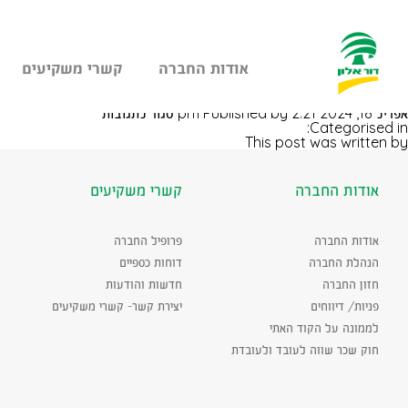
אודות החברה
קשרי משקיעים
עבר
חיפה שד' ההסתדרות
היר
על
אפריל 18, 2024 2:21 pm
Published by
סגור לתגובות
תוכן
חיפה
Categorised in:
ראשי
שד'
This post was written by
ההסתדרות
אודות החברה
קשרי משקיעים
אודות החברה
פרופיל החברה
הנהלת החברה
דוחות כספיים
חזון החברה
חדשות והודעות
פניות/ דיווחים
יצירת קשר- קשרי משקיעים
לממונה על הקוד האתי
חוק שכר שווה לעובד ולעובדת