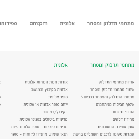
מתחמי תדלוק ומסחר
אלונית
am:pm
ספידומט
מתחמי תדלוק ומסחר
אלונית
ס
אודות מתחמי התדלוק
אודות חנות הנוחות אלונית
א
איתור מתחמי תדלוק ומסחר
אלונית בקיבוץ ובמושב
ש
מתחמי התדלוק והמסחר בכביש 6
סופר אלונית
ס
איסוף חבילות ממתחמים
ייזום סופר אלונית או אלונית
ס
הסדרי נגישות
בקיבוץ/במושב
מחירון דלקים
מדיניות ביטולים בסניפי אלונית
אופן שמירת החשבונית
מדיניות פרטיות – סופר אלונית עינת
עמדות טעינה לרכבים חשמליים ברשת
תנאי שימוש מועדון לקוחות – סופר