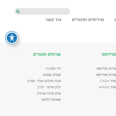
חיפוש
שירותים ומוצרים
צור קשר
פידומט
שרותים ומוצרים
ודות ספידומט
דור אלון גז
ירות ספידומט
קטלוג שמנים
פיד CASH
מרכז תדלוק סולר- מת"ס
פיד WASH
דלק סילוני- דס"ל
אלון מרכזי אנרגיה
אספקת דלקים