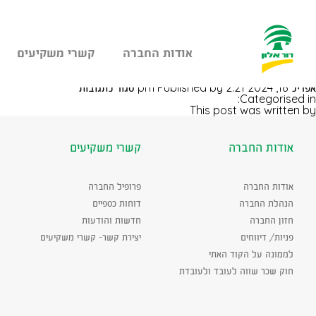
אודות החברה
קשרי משקיעים
עבר
חיפה השיש
היר
על
אפריל 18, 2024 2:21 pm
Published by
סגור לתגובות
תוכן
חיפה
Categorised in:
ראשי
השיש
This post was written by
אודות החברה
קשרי משקיעים
אודות החברה
פרופיל החברה
הנהלת החברה
דוחות כספיים
חזון החברה
חדשות והודעות
פניות/ דיווחים
יצירת קשר- קשרי משקיעים
לממונה על הקוד האתי
חוק שכר שווה לעובד ולעובדת