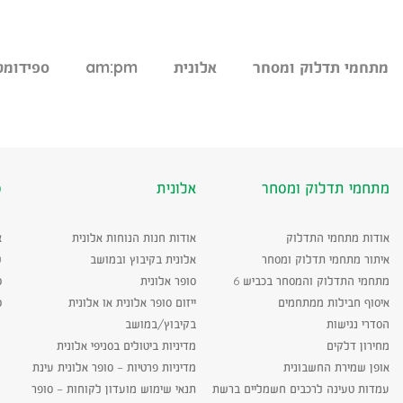
מתחמי תדלוק ומסחר
אלונית
am:pm
ספידומט
מתחמי תדלוק ומסחר
אלונית
ס
אודות מתחמי התדלוק
אודות חנות הנוחות אלונית
א
איתור מתחמי תדלוק ומסחר
אלונית בקיבוץ ובמושב
ש
מתחמי התדלוק והמסחר בכביש 6
סופר אלונית
ס
איסוף חבילות ממתחמים
ייזום סופר אלונית או אלונית
ס
הסדרי נגישות
בקיבוץ/במושב
מחירון דלקים
מדיניות ביטולים בסניפי אלונית
אופן שמירת החשבונית
מדיניות פרטיות – סופר אלונית עינת
עמדות טעינה לרכבים חשמליים ברשת
תנאי שימוש מועדון לקוחות – סופר