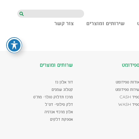
חיפוש
שירותים ומוצרים
צור קשר
פידומט
שרותים ומוצרים
ודות ספידומט
דור אלון גז
ירות ספידומט
קטלוג שמנים
פיד CASH
מרכז תדלוק סולר- מת"ס
פיד WASH
דלק סילוני- דס"ל
אלון מרכזי אנרגיה
אספקת דלקים