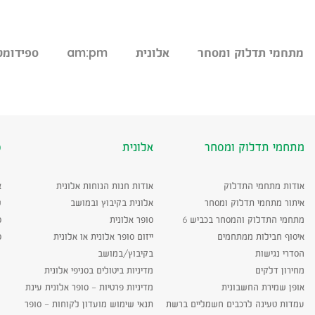
מתחמי תדלוק ומסחר
אלונית
am:pm
ספידומט
מתחמי תדלוק ומסחר
אלונית
ס
אודות מתחמי התדלוק
אודות חנות הנוחות אלונית
א
איתור מתחמי תדלוק ומסחר
אלונית בקיבוץ ובמושב
ש
מתחמי התדלוק והמסחר בכביש 6
סופר אלונית
ס
איסוף חבילות ממתחמים
ייזום סופר אלונית או אלונית
ס
הסדרי נגישות
בקיבוץ/במושב
מחירון דלקים
מדיניות ביטולים בסניפי אלונית
אופן שמירת החשבונית
מדיניות פרטיות – סופר אלונית עינת
עמדות טעינה לרכבים חשמליים ברשת
תנאי שימוש מועדון לקוחות – סופר