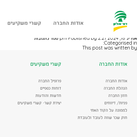
אודות החברה
קשרי משקיעים
עבר
הדוכן גן שמואל
היר
על
אפריל 18, 2024 2:21 pm
Published by
סגור לתגובות
תוכן
הדוכן
Categorised in:
ראשי
גן
This post was written by
שמואל
אודות החברה
קשרי משקיעים
אודות החברה
פרופיל החברה
הנהלת החברה
דוחות כספיים
חזון החברה
חדשות והודעות
פניות/ דיווחים
יצירת קשר- קשרי משקיעים
לממונה על הקוד האתי
חוק שכר שווה לעובד ולעובדת