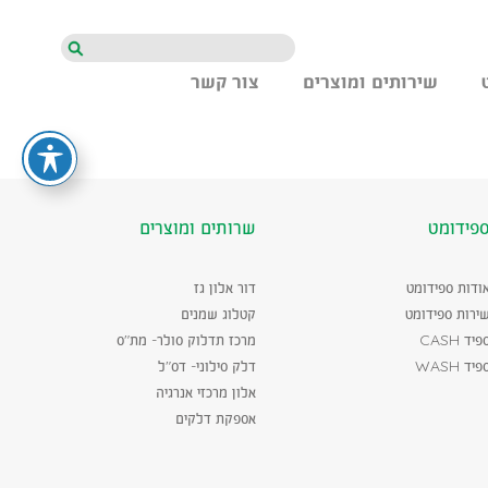
חיפוש
שירותים ומוצרים
צור קשר
פידומט
שרותים ומוצרים
ודות ספידומט
דור אלון גז
ירות ספידומט
קטלוג שמנים
פיד CASH
מרכז תדלוק סולר- מת"ס
פיד WASH
דלק סילוני- דס"ל
אלון מרכזי אנרגיה
אספקת דלקים