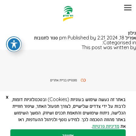
עבר
גילון
היר
על
אפריל 18, 2024 2:21 pm
Published by
סגור לתגובות
תוכן
גילון
Categorised in:
ראשי
This post was written by
מונסייט בניית אתרים
x
באתר זה נעשה שימוש בעוגיות (Cookies) ובטכנולוגיות דומות,
לרבות על ידי צדדים שלישיים, לצורך תפעול האתר, שיפור חוויית
הגלישה, ניתוח שימושים והתאמת תכנים ושיווק. המשך השימוש
באתר מהווה הסכמה לכך. למידע נוסף ולניהול ההעדפות, ראו
את
מדיניות פרטיות
.
אישור