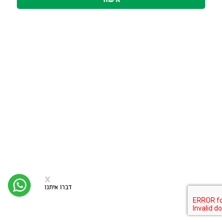
סגירה
x
יצי
קש
דברו איתנו