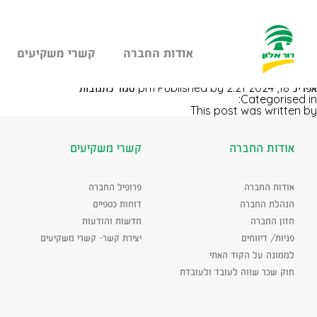
אודות החברה
קשרי משקיעים
עבר
בני ציון פודטראק
היר
על
אפריל 18, 2024 2:21 pm
Published by
סגור לתגובות
תוכן
בני
Categorised in:
ראשי
ציון
This post was written by
פודטראק
אודות החברה
קשרי משקיעים
אודות החברה
פרופיל החברה
הנהלת החברה
דוחות כספיים
חזון החברה
חדשות והודעות
פניות/ דיווחים
יצירת קשר- קשרי משקיעים
לממונה על הקוד האתי
חוק שכר שווה לעובד ולעובדת