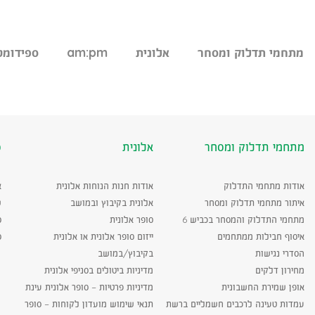
מתחמי תדלוק ומסחר
אלונית
am:pm
ספידומט
מתחמי תדלוק ומסחר
אלונית
ס
אודות מתחמי התדלוק
אודות חנות הנוחות אלונית
א
איתור מתחמי תדלוק ומסחר
אלונית בקיבוץ ובמושב
ש
מתחמי התדלוק והמסחר בכביש 6
סופר אלונית
ס
איסוף חבילות ממתחמים
ייזום סופר אלונית או אלונית
ס
הסדרי נגישות
בקיבוץ/במושב
מחירון דלקים
מדיניות ביטולים בסניפי אלונית
אופן שמירת החשבונית
מדיניות פרטיות – סופר אלונית עינת
עמדות טעינה לרכבים חשמליים ברשת
תנאי שימוש מועדון לקוחות – סופר