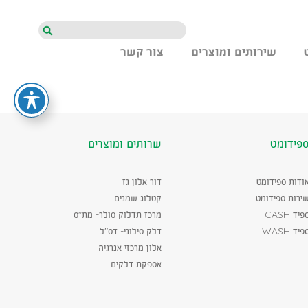
חיפוש
שירותים ומוצרים
צור קשר
פידומט
שרותים ומוצרים
ודות ספידומט
דור אלון גז
ירות ספידומט
קטלוג שמנים
פיד CASH
מרכז תדלוק סולר- מת"ס
פיד WASH
דלק סילוני- דס"ל
אלון מרכזי אנרגיה
אספקת דלקים