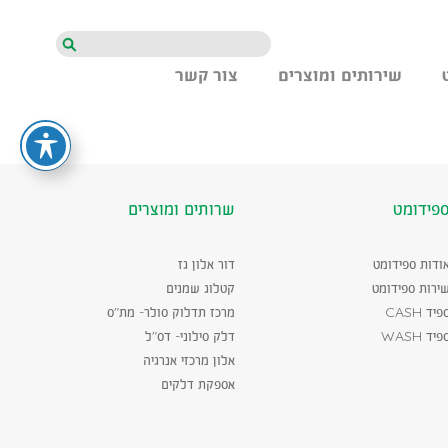
חיפוש
שירותים ומוצרים
צור קשר
פידומט
שרותים ומוצרים
ודות ספידומט
דור אלון גז
ירות ספידומט
קטלוג שמנים
פיד CASH
מרכז תדלוק סולר- מת"ס
פיד WASH
דלק סילוני- דס"ל
אלון מרכזי אנרגיה
אספקת דלקים