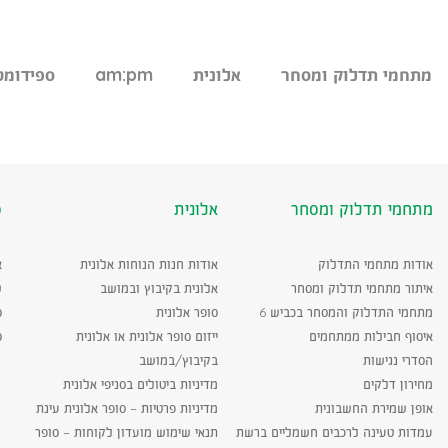
מתחמי תדלוק ומסחר
אלונית
am:pm
ספידומט
מתחמי תדלוק ומסחר
אלונית
ס
אודות מתחמי התדלוק
אודות חנות הנוחות אלונית
א
איתור מתחמי תדלוק ומסחר
אלונית בקיבוץ ובמושב
ש
מתחמי התדלוק והמסחר בכביש 6
סופר אלונית
ס
איסוף חבילות ממתחמים
ייזום סופר אלונית או אלונית
ס
הסדרי נגישות
בקיבוץ/במושב
מחירון דלקים
מדיניות ביטולים בסניפי אלונית
אופן שמירת החשבונית
מדיניות פרטיות – סופר אלונית עינת
עמדות טעינה לרכבים חשמליים ברשת
תנאי שימוש מועדון לקוחות – סופר