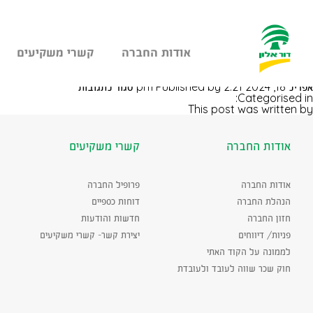
אודות החברה
קשרי משקיעים
עבר
אלונית בכינרת
היר
על
אפריל 18, 2024 2:21 pm
Published by
סגור לתגובות
תוכן
אלונית
Categorised in:
ראשי
בכינרת
This post was written by
אודות החברה
קשרי משקיעים
אודות החברה
פרופיל החברה
הנהלת החברה
דוחות כספיים
חזון החברה
חדשות והודעות
פניות/ דיווחים
יצירת קשר- קשרי משקיעים
לממונה על הקוד האתי
חוק שכר שווה לעובד ולעובדת