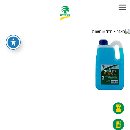
עבר
היר
תוכן
ראשי
נוזל
שמשות
נוזל