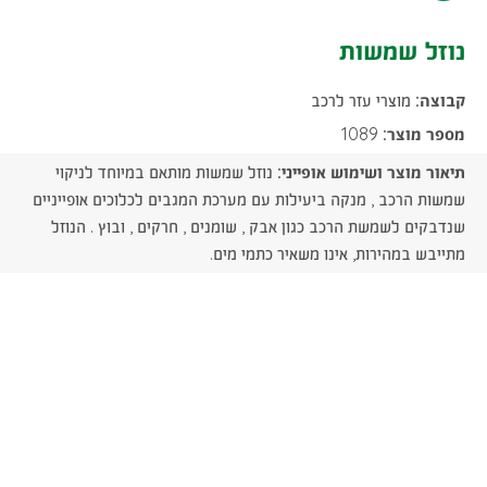
-
שמשות
נוזל שמשות
הורדת
-
קובץ
קבוצה:
מוצרי עזר לרכב
הורדת
PDF
מספר מוצר:
1089
קובץ
תיאור מוצר ושימוש אופייני:
נוזל שמשות מותאם במיוחד לניקוי
PDF
שמשות הרכב , מנקה ביעילות עם מערכת המגבים לכלוכים אופייניים
שנדבקים לשמשת הרכב כגון אבק , שומנים , חרקים , ובוץ . הנוזל
מתייבש במהירות, אינו משאיר כתמי מים.