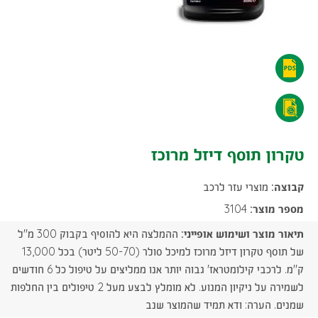
טקרון
תוסף
טקרון
דיזל
תוסף
טקרון תוסף דיזל מרוכז
מרוכז
דיזל
-
קבוצה:
מוצרי עזר לרכב
מרוכז
הורדת
מספר מוצר:
3104
-
תיאור מוצר ושימוש אופייני:
ההמלצה היא להוסיף בקבוק 300 מ"ל
קובץ
הורדת
של תוסף טקרון דיזל מרוכז למיכל סולר (50-70 ליטר) בכל 13,000
PDF
ק"מ. לרכבי קילומטראז' גבוה יותר אנו ממליצים על טיפול כל 6 חודשים
קובץ
לשמירה על ניקיון המנוע. לא מומלץ לבצע מעל 2 טיפולים בין החלפות
PDF
שמנים. הערה: ודא תמיד שהמוצר שנב