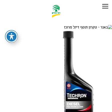
עבר
היר
תוכן
ראשי