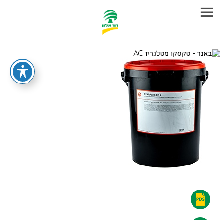
עבר
היר
תוכן
ראשי
טקסקו
מטלגריז