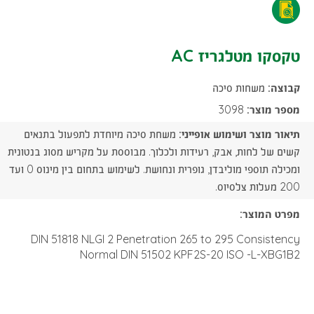
טקסקו
AC
מטלגריז
טקסקו מטלגריז AC
-
AC
הורדת
קבוצה:
משחות סיכה
-
קובץ
מספר מוצר:
3098
הורדת
תיאור מוצר ושימוש אופייני:
משחת סיכה מיוחדת לתפעול בתנאים
PDF
קובץ
קשים של לחות, אבק, רעידות ולכלוך. מבוססת על מקריש מסוג בנטונית
ומכילה תוספי מוליבדן, גופרית ונחושת. לשימוש בתחום בין מינוס 0 ועד
PDF
200 מעלות צלסיוס.
מפרט המוצר:
DIN 51818 NLGI 2 Penetration 265 to 295 Consistency
Normal DIN 51502 KPF2S-20 ISO -L-XBG1B2