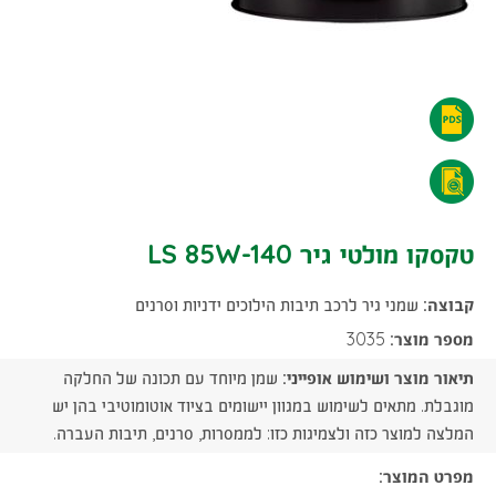
טקסקו
מולטי
טקסקו
גיר
מולטי
טקסקו מולטי גיר LS 85W-140
LS
גיר
85W-
קבוצה:
שמני גיר לרכב תיבות הילוכים ידניות וסרנים
LS
140
מספר מוצר:
3035
85W-
תיאור מוצר ושימוש אופייני:
שמן מיוחד עם תכונה של החלקה
-
140
מוגבלת. מתאים לשימוש במגוון יישומים בציוד אוטומוטיבי בהן יש
הורדת
המלצה למוצר כזה ולצמיגות כזו: לממסרות, סרנים, תיבות העברה.
-
קובץ
מפרט המוצר:
הורדת