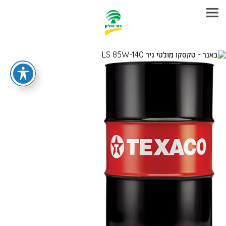
עבר
היר
תוכן
ראשי