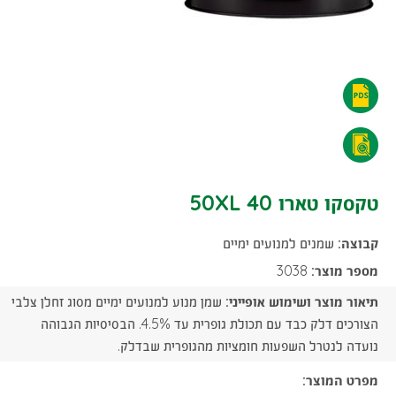
טקסקו
טארו
טקסקו
50XL
טארו
טקסקו טארו 50XL 40
40
50XL
-
קבוצה:
שמנים למנועים ימיים
40
הורדת
מספר מוצר:
3038
-
תיאור מוצר ושימוש אופייני:
שמן מנוע למנועים ימיים מסוג זחלן צלבי
קובץ
הורדת
הצורכים דלק כבד עם תכולת גופרית עד 4.5%. הבסיסיות הגבוהה
PDF
נועדה לנטרל השפעות חומציות מהגופרית שבדלק.
קובץ
מפרט המוצר:
PDF