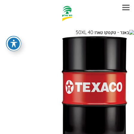
עבר
היר
תוכן
ראשי