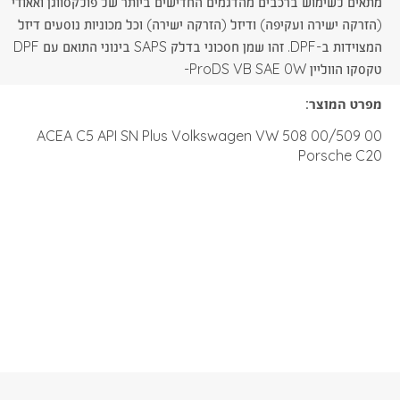
מתאים לשימוש ברכבים מהדגמים החדישים ביותר של פולקסווגן ואאודי
קובץ
(הזרקה ישירה ועקיפה) ודיזל (הזרקה ישירה) וכל מכוניות נוסעים דיזל
הורדת
המצוידות ב-DPF. זהו שמן חסכוני בדלק SAPS בינוני התואם עם DPF
PDF
קובץ
טקסקו הווליין ProDS VB SAE 0W-
מפרט המוצר:
PDF
ACEA C5 API SN Plus Volkswagen VW 508 00/509 00
Porsche C20