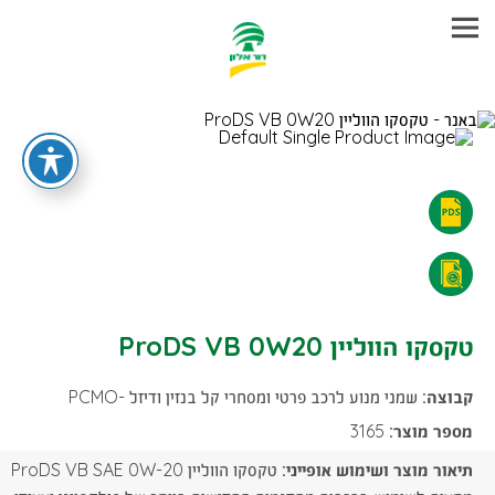
עבר
היר
תוכן
ראשי
טקסקו
הווליין
טקסקו
ProDS
הווליין
טקסקו הווליין ProDS VB 0W20
VB
ProDS
0W20
קבוצה:
שמני מנוע לרכב פרטי ומסחרי קל בנזין ודיזל -PCMO
VB
-
מספר מוצר:
3165
0W20
תיאור מוצר ושימוש אופייני:
טקסקו הווליין ProDS VB SAE 0W-20
הורדת
-