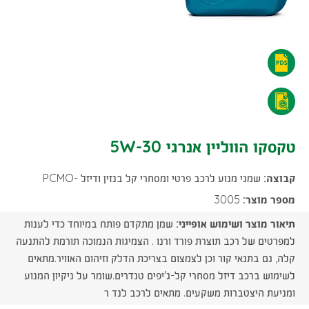
טקסקו
הווליין
טקסקו
אנרגי
הווליין
טקסקו הווליין אנרגי 5W-30
5W-
אנרגי
30
קבוצה:
שמני מנוע לרכב פרטי ומסחרי קל בנזין ודיזל -PCMO
5W-
-
מספר מוצר:
3005
30
תיאור מוצר ושימוש אופייני:
שמן מתקדם פותח במיוחד כדי לענות
הורדת
-
למפרטים של רכב תוצרת פורד ורנו . הצמיגות הנמוכה תורמת להתנעה
קובץ
קלה, גם בתנאי קור וכן לצמצום בצריכת הדלק וזיהום האוויר.מתאים
הורדת
לשימוש ברכב דיזל מסחרי קל-ג'יפים טנדרים.שומר על ניקיון המנוע
PDF
קובץ
ומניעת היצטברות משקעים. מתאים לרכב לנד ר