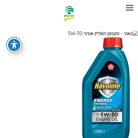
עבר
היר
תוכן
ראשי