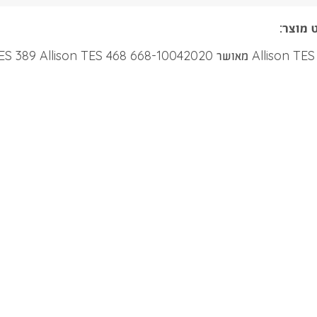
 מוצר:
668-10042020 Allison TES 295 Allison TES 389 Allison TES 468