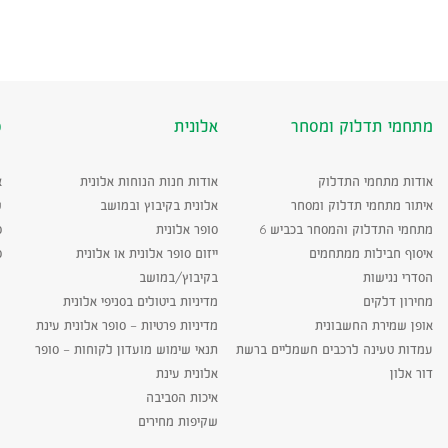
מתחמי תדלוק ומסחר
אלונית
ס
אודות מתחמי התדלוק
אודות חנות הנוחות אלונית
א
איתור מתחמי תדלוק ומסחר
אלונית בקיבוץ ובמושב
ש
מתחמי התדלוק והמסחר בכביש 6
סופר אלונית
ס
איסוף חבילות ממתחמים
ייזום סופר אלונית או אלונית
ס
הסדרי נגישות
בקיבוץ/במושב
מחירון דלקים
מדיניות ביטולים בסניפי אלונית
אופן שמירת החשבונית
מדיניות פרטיות – סופר אלונית עינת
עמדות טעינה לרכבים חשמליים ברשת
תנאי שימוש מועדון לקוחות – סופר
דור אלון
אלונית עינת
איכות הסביבה
שקיפות מחירים