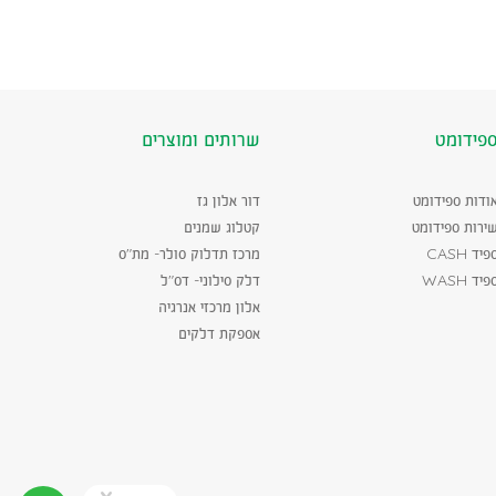
פידומט
שרותים ומוצרים
ודות ספידומט
דור אלון גז
ירות ספידומט
קטלוג שמנים
פיד CASH
מרכז תדלוק סולר- מת"ס
פיד WASH
דלק סילוני- דס"ל
אלון מרכזי אנרגיה
אספקת דלקים
סגירה
יצי