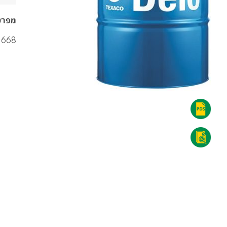
מפרט
Allison TES 668 מאושר 
טקסקו
דאלו
טקסקו
סינט
דאלו
ATF
סינט
668
ATF
-
668