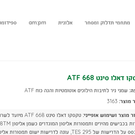
מתחמי תדלוק ומסחר
אלונית
am:pm
ספידומט
 דאלו סינט ATF 668
ה:
שמני גיר לתיבות הילוכים אוטומטיות והגה כוח ATF
 מוצר:
3163
ר מוצר ושימוש אופייני:
טקסקו דאלו סינט
רישות של TES 295, עונה לדרישות ישום תמסורות אליסון הנו