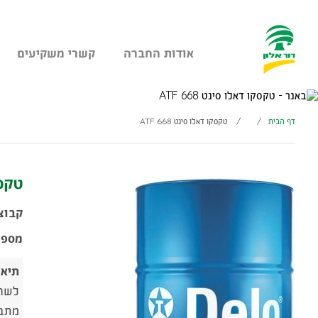
אודות החברה
קשרי משקיעים
עבר
היר
תוכן
דף הבית
/
/
טקסקו דאלו סינט ATF 668
ראשי
טקסקו
קבוצ
מספר
תיאו
מתבסס על הד