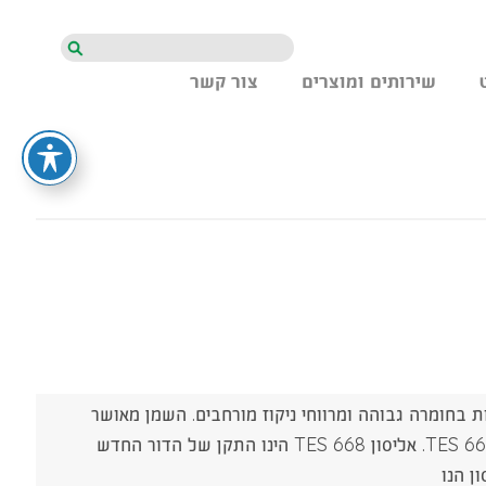
חיפוש
שירותים ומוצרים
צור קשר
 ATF 668 מיועד לשרות בחומרה גבוהה ומרווחי ניקוז מורחבים. השמן מאושר
לשרות בכבישים מהירים ותמסורות אליסון המוגדרים כשמן אליסון TES 668TM. אליסון TES 668 הינו התקן של הדור החדש