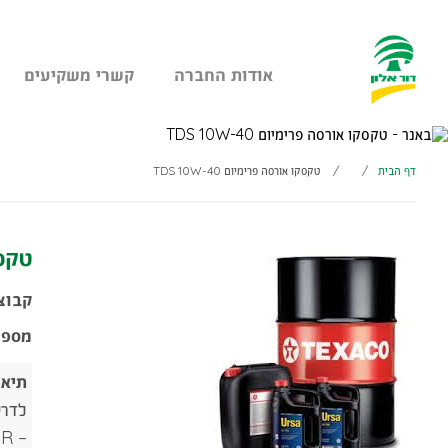
אודות החברה
קשרי משקיעים
עבר
היר
תוכן
דף הבית
/
/
טקסקו אורסה פרימיום TDS 10W-40
ראשי
טקסקו
קבוצ
מספר
תיאו
– EGR, SCR ו DPF. מתאים למנועי EURO-6 וכן למנועים מדגמים קודמים.