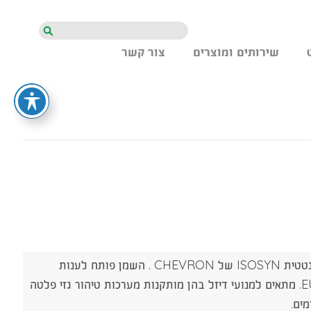
חיפוש
שירותים ומוצרים
צור קשר
שמן מנוע איכותי ומתקדם בטכנולוגיה סינטטית ISOSYN של CHEVRON . השמן פותח לענות
לדרישות חברת סקנייה למפרט המתקדם LDF-3.הנדרש למנועי EURO 6. מתאים למנועי דיזל בהן מותקנות מערכות טיהור גזי פלטה