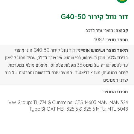
קירור
נוזל
דור נוזל קירור G40-50
G40-
קירור
50
קבוצה:
מוצרי עזר לרכב
G40-
-
מספר מוצר:
1087
50
תיאור מוצר ושימוש אופייני:
דור נוזל קירור G40-50 הינו מוצרי
הורדת
-
בריכוז 50% מוכן לשימוש, כפי שהוא, אין צורך לדלל, עמיד מפני קיפאון
קובץ
עד לטמפרטורה של מינוס 36 מעלות צלסיוס . מתאים מילוי במערכות
הורדת
קירור במנועים, מצנן- רדיאטור . המוצר עונה לדרישות ומפרטים של רוב
PDF
קובץ
יצרני המנועים
מפרט המוצר:
PDF
VW Group: TL 774 G Cummins: CES 14603 MAN: MAN 324
Type Si-OAT MB- 325.5 & 325.6 MTU: MTL 5048