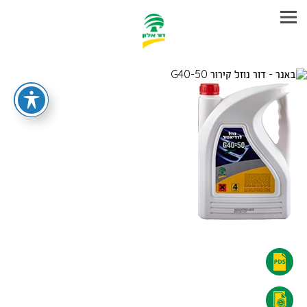
עבר
היר
תוכן
ראשי
דור
נוזל
דור