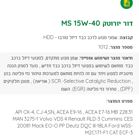
דור
MS
יורוטק
דור יורוטק MS 15W-40
15W-
MS
40
קבוצה:
שמני מנוע לרכב כבד דיזל טורבו - HDD
15W-
-
מספר מוצר:
1012
40
תיאור מוצר ושימוש אופייני:
שמן מנוע מתקדם, למנועי דיזל ברכב
הורדת
-
כבד. מותאם לשימוש במנועי דיזל ברכב כבד חדיש , נועד לספק הגנה
קובץ
מיטבית למנוע ויחד עם זה להיות מותאם למערכות טיהור גזי פליטה בהן
הורדת
, SCR -Selective Catalytic Reduction ( אוריאה) , מסנן חלקיקים
PDF
(DPF) , סחרור גזי פליטה (EGR). השמ
קובץ
מפרט המוצר:
PDF
API CK-4, CJ-4,SN, ACEA E9-16 , ACEA E7-16 MB 228.31
MAN 3275-1 Volvo VDS 4 Renault RLD-3 Cummins CES
20081 Mack EO-O PP Deutz DQC III-18LA Ford WSS-
M2C171-F1 CAT ECF-3