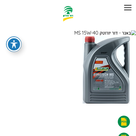
עבר
היר
תוכן
ראשי
דור
יורוטק