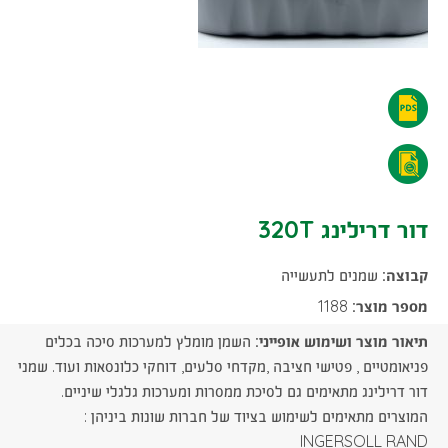
דור
דרילינג
דור
320T
דרילינג
דור דרילינג 320T
-
320T
הורדת
קבוצה:
שמנים לתעשייה
-
קובץ
מספר מוצר:
1188
הורדת
תיאור מוצר ושימוש אופייני:
השמן מומלץ למערכות סיכה בכלים
PDF
קובץ
פניאומטיים , פטישי חציבה ,מקדחי סלעים, דוחקי כלונסאות ועוד. שמני
דור דרילינג מתאימים גם לסיכת ממסרות ומערכות גלגלי שיניים.
PDF
המוצרים מתאימים לשימוש בציוד של חברות שונות ביניהן :
INGERSOLL RAND