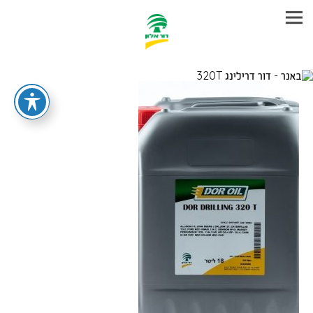
עבר
היר
תוכן
ראשי