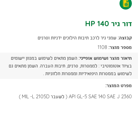
דור
140
גיר
דור גיר 140 HP
HP
140
-
קבוצה:
שמני גיר לרכב תיבות הילוכים ידניות וסרנים
HP
הורדת
מספר מוצר:
1108
-
תיאור מוצר ושימוש אופייני:
השמן מתאים לשימוש במגוון יישומים
קובץ
הורדת
בציוד אוטומוטיבי : לממסרות, סרנים, תיבות העברה. השמן מתאים גם
PDF
לשימוש בממסרות היפואידיות וממסרות חלזוניות .
קובץ
מפרט המוצר:
PDF
API GL-5 SAE 140 SAE J 2360 ( לשעבר MIL -L 2105D )