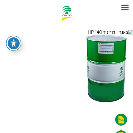
עבר
היר
תוכן
ראשי
דור
גיר