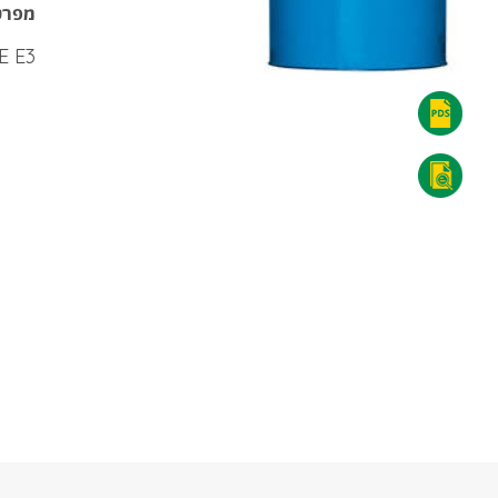
מפרט
E E3
אראל
שמן
אראל
גיר
שמן
SNS
גיר
75W-
SNS
80
75W-
-
80
הורדת
-
קובץ
הורדת