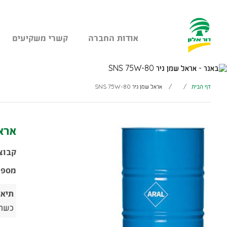
אודות החברה
קשרי משקיעים
עבר
היר
תוכן
דף הבית
/
/
אראל שמן גיר SNS 75W-80
ראשי
אראל ש
קבוצ
מספר
תיאו
כשהמ