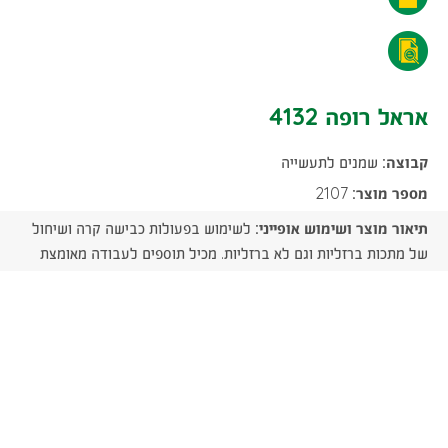
רופה
אראל
4132
רופה
אראל רופה 4132
-
4132
הורדת
קבוצה:
שמנים לתעשייה
-
קובץ
מספר מוצר:
2107
הורדת
תיאור מוצר ושימוש אופייני:
לשימוש בפעולות כבישה קרה ושיחול
PDF
קובץ
של מתכות ברזליות וגם לא ברזליות. מכיל תוספים לעבודה מאומצת
PDF