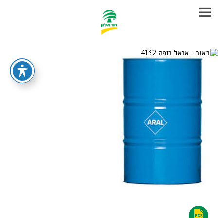
עבר
היר
תוכן
ראשי
אראל