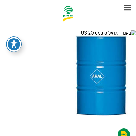
עבר
היר
תוכן
ראשי
אראל