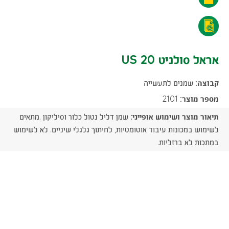
סולניט
אראל
US
סולניט
אראל סולניט US 20
20
US
-
קבוצה:
שמנים לתעשייה
20
הורדת
מספר מוצר:
2101
-
תיאור מוצר ושימוש אופייני:
שמן דליל נטול כלור וסיליקון .מתאים
קובץ
הורדת
לשימוש במכונות עיבוד אוטומטיות, לחיתוך גלגלי שיניים. לא לשימוש
PDF
במתכות לא ברזליות.
קובץ
PDF