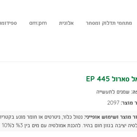
מתחמי תדלוק ומסחר
אלונית
am:pm
ספידומט
סארול 445 EP
ה:
שמנים לתעשייה
 מוצר:
2097
ר מוצר ושימוש אופייני:
נטול כלור, ניטרטים או חומר מונע בקטרי
יציבה בגוון חום בהיר. להכנת אמולסיה עם מים בין %3 ל10% בהתאם לקושי העיבוד. לפעולות השחזה בריכוז 2 עד 5%