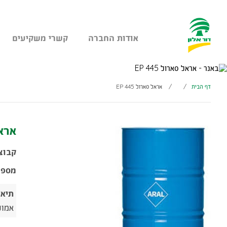
אודות החברה
קשרי משקיעים
עבר
היר
תוכן
דף הבית
/
/
אראל סארול 445 EP
ראשי
אראל 
קבוצ
מספר
תיאו
אמולסיה 