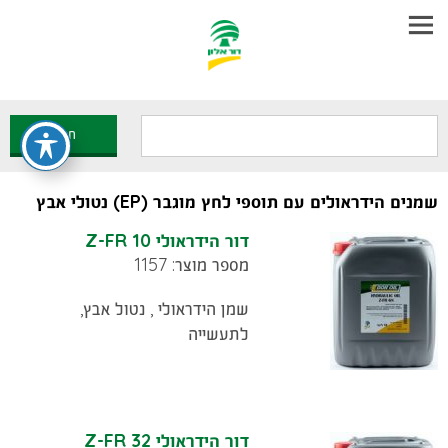
עבר
חיפוש
היר
חפש
תוכן
ראשי
שמנים הידראולים עם תוספי לחץ מוגבר (EP) נטולי אבץ
דור הידראולי Z-FR 10
מספר מוצר: 1157
שמן הידראולי , נטול אבץ,
לתעשייה
דור הידראולי Z-FR 32