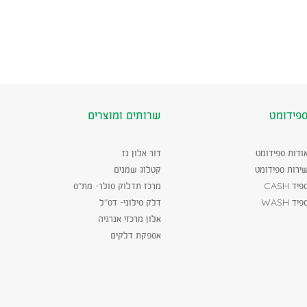
פידומט
שרותים ומוצרים
ודות ספידומט
דור אלון גז
ירות ספידומט
קטלוג שמנים
פיד CASH
מרכז תדלוק סולר- מת"ס
פיד WASH
דלק סילוני- דס"ל
אלון מרכזי אנרגיה
אספקת דלקים