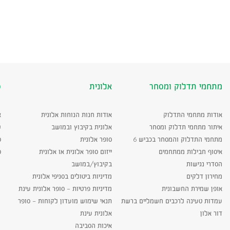
מתחמי תדלוק ומסחר
אלונית
ס
אודות מתחמי התדלוק
אודות חנות הנוחות אלונית
א
איתור מתחמי תדלוק ומסחר
אלונית בקיבוץ ובמושב
ש
מתחמי התדלוק והמסחר בכביש 6
סופר אלונית
ס
איסוף חבילות ממתחמים
ייזום סופר אלונית או אלונית
ס
הסדרי נגישות
בקיבוץ/במושב
מחירון דלקים
מדיניות ביטולים בסניפי אלונית
אופן שמירת החשבונית
מדיניות פרטיות – סופר אלונית עינת
עמדות טעינה לרכבים חשמליים ברשת
תנאי שימוש מועדון לקוחות – סופר
דור אלון
אלונית עינת
איכות הסביבה