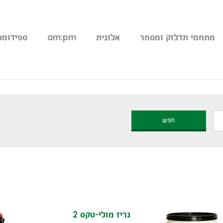
מתחמי תדלוק ומסחר
אלונית
am:pm
ספידומט
חפש
גריז מולי-טקס 2