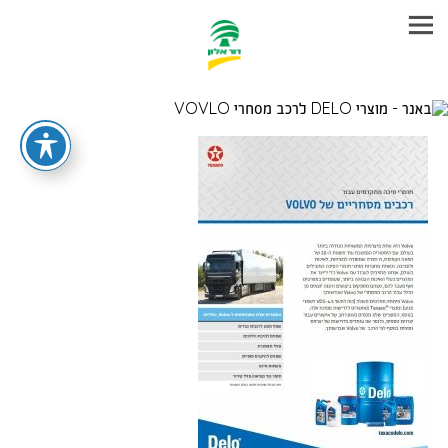
עבר
היר
תוכן
ראשי