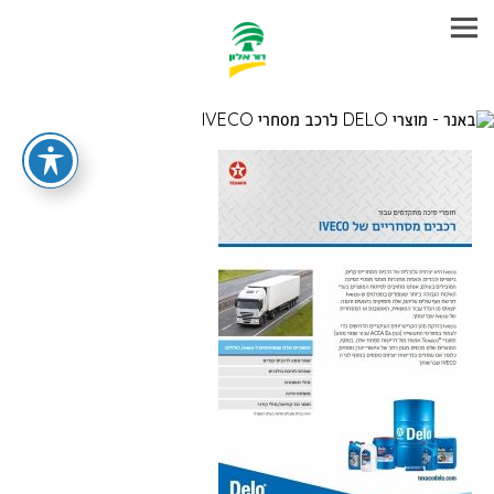
עבר
היר
תוכן
ראשי