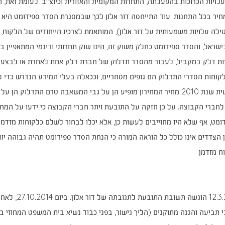
עלויות הכרוכות בהפעלתה, התחרות המקומית והאזורית וכיוצ"ב. לעומת זאת,
חיר בכל התחנות. עוד התייחסה דור אלון לכך שבמסגרת הסדר ספידומט היא מ
ילה עלויות משמעותית על דור אלון), המותאמת לצרכיו הייחודים של הלקוח,
ישראל, והסדר ספידומט כחלק משוק זה, הינו שוק תחרותי ודינמי המתאפיין 
ת דלק במקביל, לעבור מהסדר תדלוק של חברת דלק אחת לאחרת או לבצע ת
 לקוחות הסדרי התדלוק הם גופים מסחריים, וככאלה בעלי המידע הנדרש כדי
החל מראשית שנת 2010 מחיר המחירון מופיע הן על גבי המשאבה טרם הת
חברי הקבוצה. על כן חזקה על התובעת ויתר חברי הקבוצה כי ידעו על המ
מט, אף שלא היו מחוייבים לעשות כן, אלא יכלו לבחור לשלם כלקוחות מזדמנ
 הצדדים אינו כולל כל הוראה המורה כי הנחת הסדר ספידומט תהיה גבוהה י
ח מזדמן.
ביום 3.2013
 תביעה והגנה מתוקנים (הליך גישור, בפני כבוד נשיא בית המשפט המחוזי ב