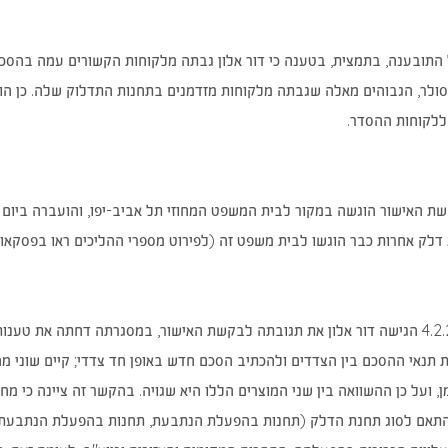
 התובענה, בתמצית, בטענה כי דור אלון גבתה מלקוחות הקשורים עמה בהס
 סולר, הגבוהים מאלה שגבתה מלקוחות מזדמנים בתחנות התדלוק שלה. כן הוע
לקוחות ההסדר.
לק אחרות כבר הוגשו לבית משפט זה (לפירוט מספרי ההליכים ראו בפסקאות 7-6 להלן
ביום 4.2.2013 הגישה דור אלון את תגובתה לבקשת האישור, במסגרתה דחתה את 
תנאי ההסכם בין הצדדים ולהכתיב הסכם חדש באופן חד צדדי; קיים שוני מה
, ועל כן ההשוואה בין שני המוצרים הללו היא שגויה. בהקשר זה ציינה כי 
תאם לסוג תחנת הדלק (תחנות בהפעלת הנתבעת, תחנות בהפעלת הנתבעת וגו