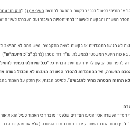
(נפתח
סעיף 18(ג)
ל
חוק תובענות 
בחלון
הסדר הפשרה והבקשה לאישורו להתייחסויות הציבור ועל העברתו לעיון היו
חדש)
 הגישו התנגדויות או בקשות לצאת מהקבוצה, ואיש מהם לא התייצב לדיון שהתקיים ביום 22.3.2018 בעניין אי
. בא כוח היועץ המשפטי לממשלה, עו"ד דוד גוטמן (להלן: "
ב"כ היועמ"ש
ה לגופה של הבקשה). יחד עם זאת, הבהיר כי: "
ככל שיוחלט בעתיד להטיל 
סכם הפשרה, ואי ההתנגדות להסדר הפשרה המוצע לא תכבול בשום צור
לא תהווה הבטחת מחיר לתובעים
". למיטב הבנתי, אין חולק על האמור בהבה
שרה
י הסדר הפשרה אליו הגיעו הצדדים שלפניי. מובהר כי האמור לעיל הוא תיאו
ן לבין נוסח הסדר הפשרה, יגבר נוסח הסדר הפשרה (אלא אם מהקשר הדברים