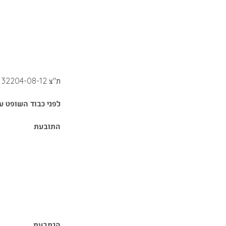
ת"צ 32204-08-12 ביג סטפ אסטרטגיות בע"מ (לשעבר סניוריטה בע"מ) נ' דור-אלון אנרגיה בישראל (1988) בע"מ
לפני כבוד השופט ע
התובעת
1 
(
ע
הנתבעת