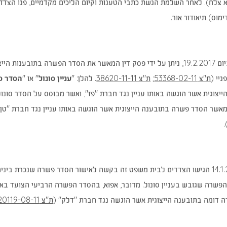
א צלח). לאחר השלמת הגשת כתבי הטענות וקיום הליכים מקדמיים, פנו הצדד
ימוס) תיאודור אור.
בין לבין, ביום 19.2.2017, ניתן על ידי פסק דין המאשר את הסדר הפשרה בת
(נפתח
(נפתח
יי (
ת"צ 53368-02-11
;
ת"צ 38620-11-11
. להלן: "
עניין סונול
" או "
הסדר סו
בחלון
בחלון
יצוגית אשר הוגשה באותו עניין נגד חברת "פז", ואשר מבוסס על הסדר סונול
חדש)
חדש)
אשר הסדר פשרה בתובענה הייצוגית אשר הוגשה באותו עניין נגד חברת "טן",
"
פשרה שגובש בעניין סונול. מדובר, אפוא, בהסדר הפשרה הרביעי הצועד באותו
 דומה בתובענה הייצוגית אשר הוגשה נגד חברת "דלק" (
ת"צ 20119-08-11