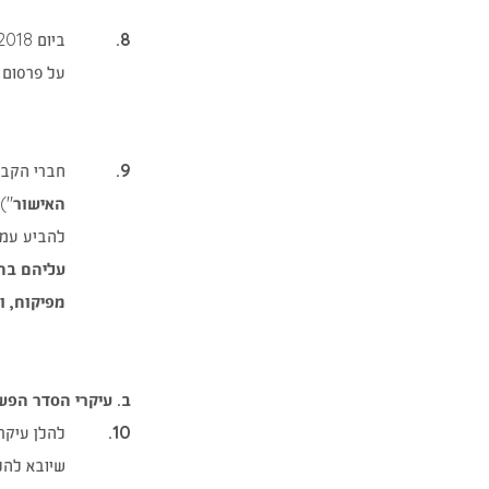
8.
ביום 18.1.2018 הוריתי לפעול לגבי הבקשה בהתאם להוראת
על פרסום 
9.
חברי הקבוצה לא
האישור
")
להביע עמד
עליהם בה
מפיקוח, ו
ב. עיקרי הסדר הפ
10.
להלן עיקר
שיובא להל