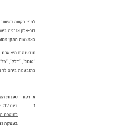
לפניי בקשה לאישור 
דור-אלון אנרגיה בישראל (1988) בע"מ
באמצעות התקן ממוחש
תובענה זו היא אחת 
"סונול", "דלק", "פ
בתובענות ביחס לחבר
א. רקע – טענות ה
1.
ביום 30.8.2012 הגישה התובעת, באמצעות בא הכוח המייצג, תביעה ובקשה לאישורה כתובענה ייצוגית נגד הנתבעת (להלן: "בקשת האישור"), לפי
לתוספת השנ
בעסקה ובי