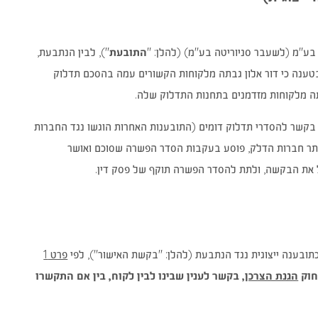
בע"מ (לשעבר סניוריטה בע"מ) (להלן: "
התובעת
"), לבין הנתבעת,
בטענה כי דור אלון גבתה מלקוחות הקשורים עמה בהסכם תדלוק
ה מלקוחות מזדמנים בתחנות התדלוק שלה.
 בקשר להסדרי תדלוק דומים (התובענות האחרות הוגשו נגד החברות
ם יתר חברות הדלק, פוסע בעקבות הסדר הפשרה שסוכם ואושר
ל את הבקשה, ולתת להסדר הפשרה תוקף של פסק דין.
פרט 1
(נפתח
חוק
הגנת הצרכן
, בקשר לענין שבינו לבין לקוח, בין אם התקשרו
בחלון
חדש)