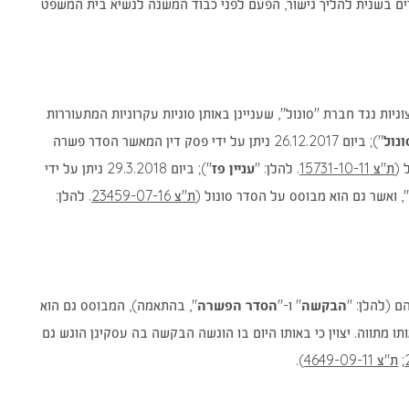
ים בשנית להליך גישור, הפעם לפני כבוד המשנה לנשיא בית המשפט
ובענות הייצוגיות נגד חברת "סונול", שעניינן באותן סוגיות עקרוניות המתעוררות
נול
"); ביום 26.12.2017 ניתן על ידי פסק דין המאשר הסדר פשרה
(נפתח
 (
ת"צ 15731-10-11
. להלן: "
עניין פז
"); ביום 29.3.2018 ניתן על ידי
בחלון
(נפתח
 ואשר גם הוא מבוסס על הסדר סונול (
ת"צ 23459-07-16
. להלן:
חדש)
בחלון
חדש)
הבקשה
" ו-"
הסדר הפשרה
", בהתאמה), המבוסס גם הוא
 מתווה. יצוין כי באותו היום בו הוגשה הבקשה בה עסקינן הוגש גם
(נפתח
(נפתח
;
ת"צ 4649-09-11
).
בחלון
בחלון