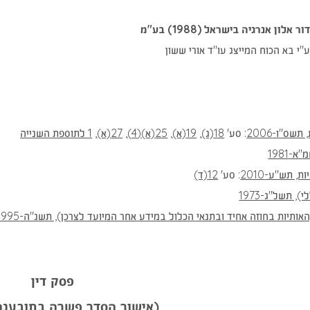
ור אלון אנרגיה בישראל (1988) בע"מ
"י בא הכוח המייצג עו"ד אורי ששון
(נפתח
(נפתח
(נפתח
(נפתח
(נפתח
(נפת
תשס"ו-2006
: סע'
18(ג)
,
19(א)
,
25(א)(4)
,
27(א)
,
1 לתוספת השנייה
(נפתח
בחלון
בחלון
בחלון
בחלון
בחלון
בחלון
-1981
בחלון
חדש)
(נפתח
חדש)
(נפתח
חדש)
חדש)
חדש)
חדש)
, תש"ע-2010
: סע'
12(ד)
חדש)
בחלון
(נפתח
בחלון
, תשל"ג-1973
חדש)
בחלון
חדש)
אותיות בחוזה אחיד ובתנאי הכלול במידע אחר המיועד לצרכן), תשנ"ה-1995
חדש)
פסק דין
(אישור הסדר פשרה בתובענה 