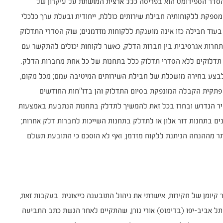
 הסדר הספידומט הוא בפריסה כלל ארצית המושתת על עיקרון של
ספקת ללקוחותיה חבילת שירותים כוללת, ייחודית ובעלת ערך כלכלי
 בעוד חבילה כזו אינה מוענקת ללקוחות מזדמנים; שוק הסדרי התדלוק
בתחרות אגרסיבית בין חברות הדלק, כאשר לקוחות יכולים להתקשר עם
דלוקים ללא הסדרי תדלוק כלל בתחנות של כל אחת מחברות הדלק.
 לבצע בחירה מושכלת של חבילת השירותים המיטיבה עמם; מכל מקום,
דלוק הן על פתקית הקבלה המונפקת בסיום התדלוק והן בדו"חות החודשים
חיר הנדרש ובחרו בכל זאת להמשיך לתדלק בתחנות הנתבעת באמצעות
ים בתחנות דור אלון או לתדלק בתחנות השייכות לחברות דלק אחרות;
ותר מההנחה הניתנת ללקוח מזדמן, ואף לא הוסכם כי התובעת תשלם
12. הוגשה תשובת התובעת לתגובתה של דור אלון. ביום 27.10.2014, לאחר קיומן של חקירות, אישרתי את ניהול התובענה כייצוגית. בעקבות זאת,
תל אביב-יפו (בדימוס) אורי גורן, שהתקיים לאחר הגשת כתב התביעה