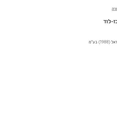
רה
ז-לוד