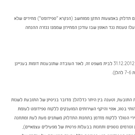
כם תדלוק באמצעות התקן ממוחשב (הנקרא "ספידומט") מחירים שלא
לו טענות נגד האופן שבו עודכן המחירון שממנו נגזרה ההנחה
יצוין כי בקשת האישור הוגשה במקור לבית המשפט המחוזי תל אביב-יפו, והועברה ביום 31.12.2012 לבית משפט זה, לאור העובדה שתובענות דומות בעניינן
).
טענות התובעת, וטענה בין היתר כדלהלן: מדובר בניסיון של התובעת לשנות
ותי בסוג, אופי והיקף השירותים המוענקים ללקוח ספידומט לעומת
מחירי הסולר ללקוח מזדמן בתחנות התדלוק משתנים מעת לעת ומתחנה
רמים נוספים ותחנות בבעלות פרטית של מפעילים עצמאיים),