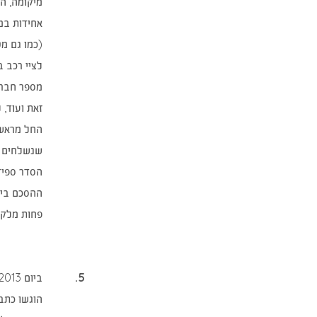
מיקומה, ה
אחידות במ
(כמו גם מט
לציי רכב ב
מספר חברו
זאת ועוד,
שנשלחים ל
הסדר ספידו
ההסכם בין
פחות מלקו
5.
הוגשו כתבי