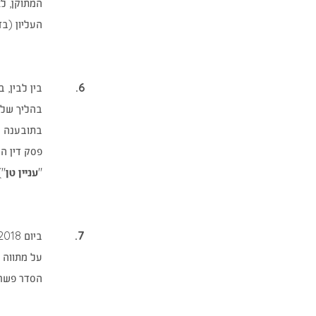
המתוקן, ל
העליון (בד
6.
בהליך שלפנ
בתובענה הי
פסק דין המ
"
עניין טן
).
7.
ביום 14.1.2018 הגישו הצדדים לבית משפט זה בקשה לאישור הסדר פשרה שנכרת ביניהם (להלן: "
על מתווה ה
הסדר פשרה