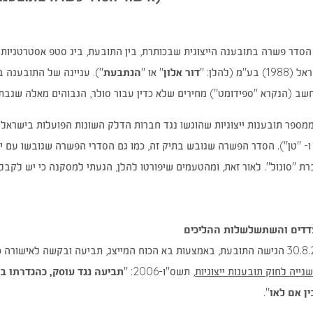
הסדר פשרה בתובענה הייצוגית שבכותרת, בין התובעת, ביג סטפ אסטרטגיות 
 (להלן: "
דור אלון
" או "
הנתבעת
"). עניינה של התובענה 
ב (הנקרא "ספידומט") מחירים שלא כדין עבור סולר, הגבוהים מאלה שגבת
ממספר תובענות ייצוגיות שהוגשו נגד חברות הדלק השונות הפועלות בישראל
ז" ו- "טן"). הסדר הפשרה שגובש בתיק זה, כמו גם הסדרי הפשרה שגובשו ע
ת "סונול". לאור זאת, ומהטעמים שיפורטו להלן, הגעתי למסקנה כי יש לקב
צדדים והשתשלשלות ההליכים
(נפתח
ייה לחוק תובענות ייצוגיות
, תשס"ו-2006: "
תביעה נגד עוסק, כהגדרתו ב
בחלון
ן אם לאו
".
חדש)