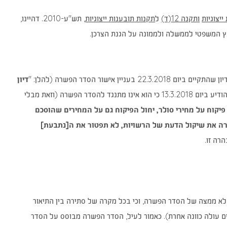
חדש)
חדש)
(נפתח
(נפתח
(נפתח
ייצוגיות
ותקנה 12(ד)
ל
תקנות תובענות ייצוגיות
, תש"ע-2010. דהיינו,
בחלון
בחלון
בחלון
עץ המשפטי לממשלה ולממונה על הגנת הצרכן.
חדש)
חדש)
חדש)
שור הסדר הפשרה (להלן: "
דיון
"), הודיע ביום 13.3.2018 כי הוא אינו מתנגד להסדר הפשרה (וזאת מבלי
פיקוח על מחירי סולר, יחול הפיקוח גם על המחירים שהוסכם
ה את שיקול הדעת של הרשויות, לא תפטור את ה[נתבעת]
רה זו.
ר לא ממצה של הסדר הפשרה, וכי בכל מקרה של סתירה בין התיאור
 עולה כוונה אחרת). כאמור לעיל, הסדר הפשרה מבוסס על הסדר