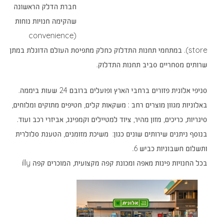
חברת הדלק הראשונה
שהקימה חנויות נוחות
(convenience
store). במתחמי תחנות התדלוק כחלק מתפיסת העולם הדוגלת במתן
שרותים מסחריים סביב תחנות התדלוק.
סניפי אלונית פזורים ברחבי הארץ ופועלים ברובם 24 שעות ביממה.
באלוניות מגוון מוצרים רחב : משקאות קלים, חטיפים מתוקים ומלוחים,
סיגריות, כריכים, מזון מהיר, ציוד למטיילים וקמפינג, אביזרי רכב ועוד.
בנוסף ניתנים שירותים שונים כגון: משיכת מזומנים, הטענת סלולרית
ותשלום חשבוניות כביש 6.
בכל החנויות פינות מאפה ומכונת קפה מקצועית, המוכרים קפה illy